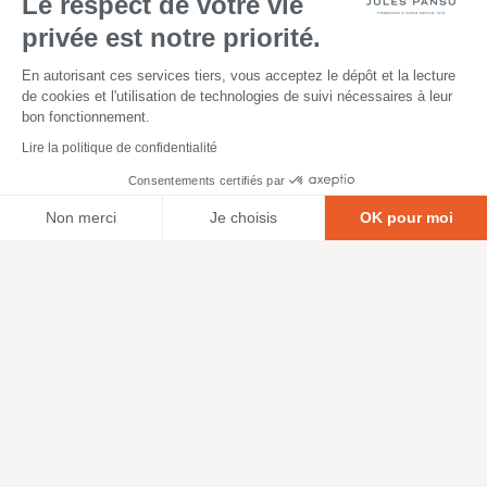
Le respect de votre vie
privée est notre priorité.
En autorisant ces services tiers, vous acceptez le dépôt et la lecture
de cookies et l'utilisation de technologies de suivi nécessaires à leur
bon fonctionnement.
Notre sélection
Lire la politique de confidentialité
Consentements certifiés par
Non merci
Je choisis
OK pour moi
Axeptio consent
Plateforme de Gestion du Consentement : Personnalisez vos O
Notre plateforme vous permet d'adapter et de gérer vos paramètr