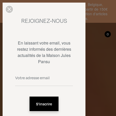
Livraison standard en France Métropolitaine, Belgique,
Luxembourg, Pays-Bas et Allemagne offerte à partir de 150€
d'achat • SOLDES : jusqu'à -50% sur une sélection d'articles
dans la limite des stocks disponibles.
REJOIGNEZ-NOUS
Mon compte
0
0
En laissant votre email, vous
restez informés des dernières
actualités de la Maison Jules
Pansu