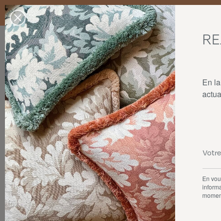
Livraison standard en France Métropolitaine, Belgique, Luxembourg,
dans la limite des stocks disponibles.
RE
Nos produits
Collaborations
La maison
En la
actua
Archives
En vous
informa
momen