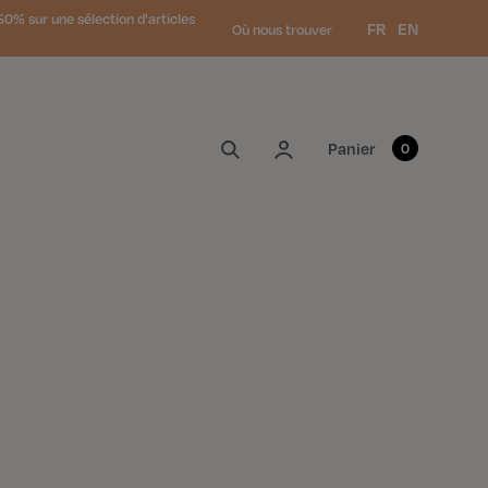
0% sur une sélection d'articles
Langue :
FR
EN
Où nous trouver
Mon compte
Panier
0