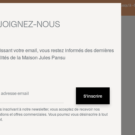
 Pays-Bas et Allemagne offerte à partir de 150€ d'achat • SOLDES : jusqu'à -5
JOIGNEZ-NOUS
issant votre email, vous restez informés des dernières
lités de la Maison Jules Pansu
ACCUEIL
—
NOS PRODUITS
—
ARCHIVES
 inscrivant à notre newsletter, vous acceptez de recevoir nos
tions et offres commerciales. Vous pourrez vous désinscrire à tout
t.