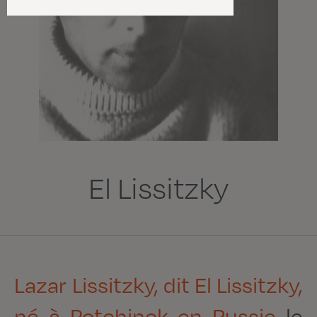
El Lissitzky
Lazar Lissitzky, dit El Lissitzky,
né à Potchinok en Russie
le