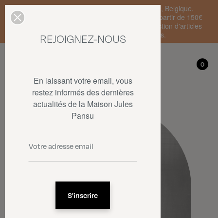
Livraison standard en France Métropolitaine, Belgique,
Luxembourg, Pays-Bas et Allemagne offerte à partir de 150€
d'achat • SOLDES : jusqu'à -50% sur une sélection d'articles
dans la limite des stocks disponibles.
REJOIGNEZ-NOUS
Mon compte
0
0
En laissant votre email, vous
restez informés des dernières
actualités de la Maison Jules
Pansu