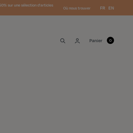
0% sur une sélection d'articles
Langue :
FR
EN
Où nous trouver
Mon compte
Panier
0