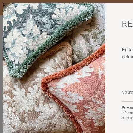
Livraison standard en France Métropolitaine, Belgique, Luxembourg,
dans la limite des stocks disponibles.
RE
Nos produits
Collaborations
La maison
En la
actua
En vous
informa
momen