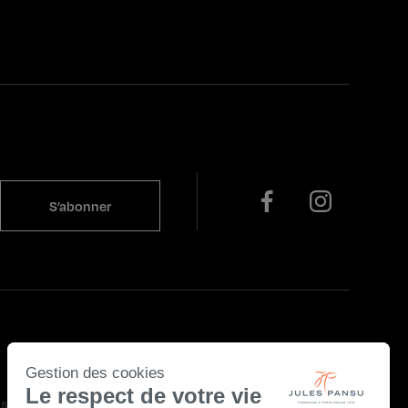
Gestion des cookies
Le respect de votre vie
s légales
Politique de confidentialité