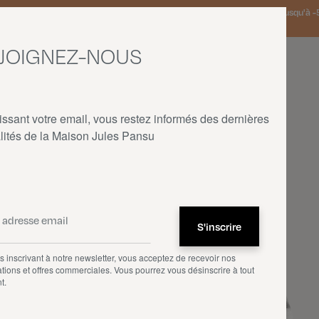
 Pays-Bas et Allemagne offerte à partir de 150€ d'achat • SOLDES : jusqu'à -5
JOIGNEZ-NOUS
issant votre email, vous restez informés des dernières
lités de la Maison Jules Pansu
ACCUEIL
—
COLLABORATIONS
—
PAUL KLEE
 inscrivant à notre newsletter, vous acceptez de recevoir nos
tions et offres commerciales. Vous pourrez vous désinscrire à tout
t.