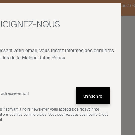
 Pays-Bas et Allemagne offerte à partir de 150€ d'achat • SOLDES : jusqu'à -5
JOIGNEZ-NOUS
issant votre email, vous restez informés des dernières
lités de la Maison Jules Pansu
ACCUEIL
—
NOS PRODUITS
—
ACCESSOIRES
 inscrivant à notre newsletter, vous acceptez de recevoir nos
tions et offres commerciales. Vous pourrez vous désinscrire à tout
t.