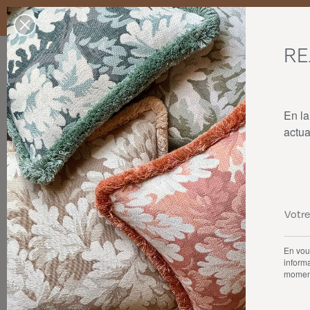
Livraison standard en France Métropolitaine, Belgique, Luxembourg,
dans la limite des stocks disponibles.
RE
Nos produits
Collaborations
La maison
En la
actua
Accessoires
En vous
informa
momen