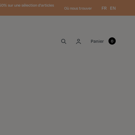
0% sur une sélection d'articles
Langue :
FR
EN
Où nous trouver
Mon compte
Panier
0