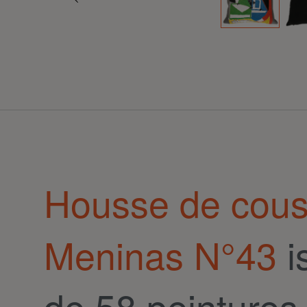
Housse de cous
Meninas N°43
i
de 58 peintures