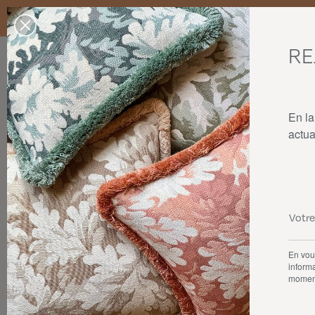
Livraison standard en France Métropolitaine, Belgique, Luxembourg,
dans la limite des stocks disponibles.
RE
Nos produits
Collaborations
La maison
En la
actua
En vous
informa
momen