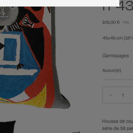
n°43
105,00 €
TTC
Taille
45x45 cm (18"x
Garnissages
Aucun(e)
Quantité
Housse de cou
série de 58 pe