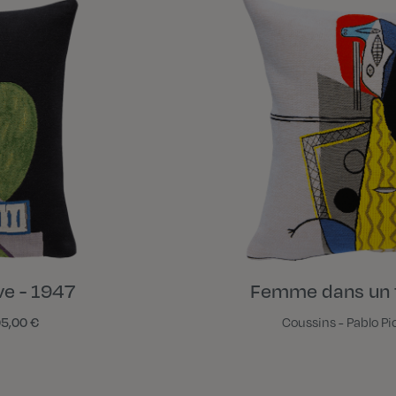
e - 1947
Femme dans un f
5,00 €
Coussins - Pablo P