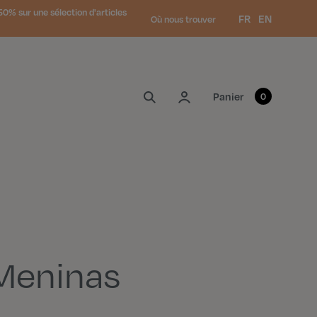
0% sur une sélection d'articles
Langue :
FR
EN
Où nous trouver
Mon compte
Panier
0
Meninas