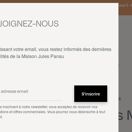
 Pays-Bas et Allemagne offerte à partir de 150€ d'achat • SOLDES : jusqu'à -5
JOIGNEZ-NOUS
issant votre email, vous restez informés des dernières
lités de la Maison Jules Pansu
ACCUEIL
—
NOS PRODUITS
—
COUSSINS
—
LAS MENINAS N°43 - 1957
Coussins
 inscrivant à notre newsletter, vous acceptez de recevoir nos
Las 
tions et offres commerciales. Vous pourrez vous désinscrire à tout
t.