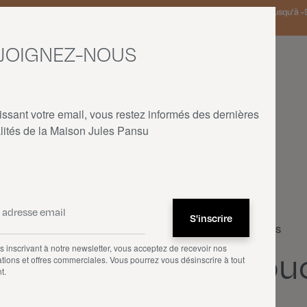
 Pays-Bas et Allemagne offerte à partir de 150€ d'achat • SOLDES : jusqu'à -5
JOIGNEZ-NOUS
issant votre email, vous restez informés des dernières
lités de la Maison Jules Pansu
ACCUEIL
—
NOS PRODUITS
—
COUSSINS
—
DOUCEUR À CHEVERNY
Coussins
 inscrivant à notre newsletter, vous acceptez de recevoir nos
Douc
tions et offres commerciales. Vous pourrez vous désinscrire à tout
t.