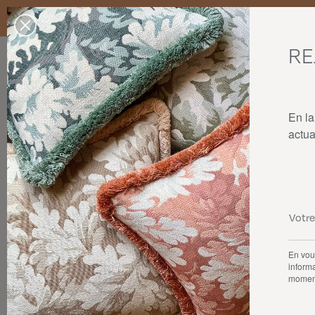
Livraison standard en France Métropolitaine, Belgique, Luxembourg,
dans la limite des stocks disponibles.
RE
Nos produits
Collaborations
La maison
En la
actua
En vous
informa
momen