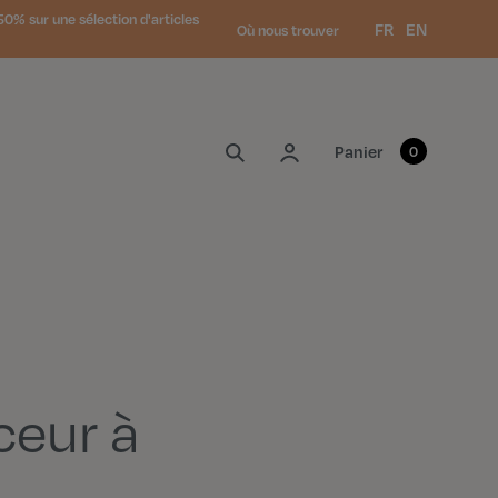
0% sur une sélection d'articles
Langue :
FR
EN
Où nous trouver
Mon compte
Panier
0
eur à