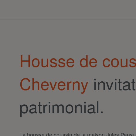
Housse de cous
Cheverny
invita
patrimonial.
La housse de coussin de la maison Jules Pansu