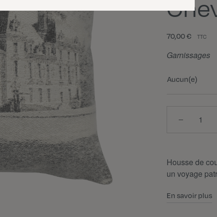
Che
70,00 €
TTC
Garnissages
Aucun(e)
Quantité
Housse de cou
un voyage patr
En savoir plus