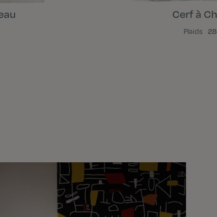
deau
Cerf à C
Plaids
28