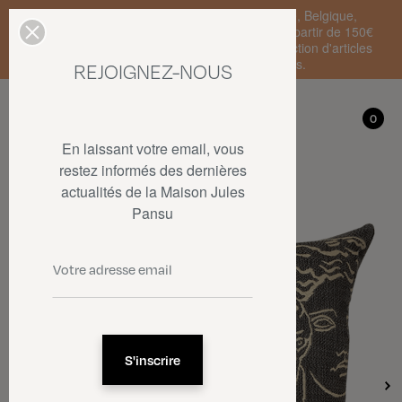
Livraison standard en France Métropolitaine, Belgique,
Luxembourg, Pays-Bas et Allemagne offerte à partir de 150€
d'achat • SOLDES : jusqu'à -50% sur une sélection d'articles
dans la limite des stocks disponibles.
REJOIGNEZ-NOUS
Mon compte
0
0
En laissant votre email, vous
restez informés des dernières
actualités de la Maison Jules
Pansu