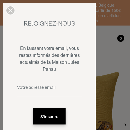
Livraison standard en France Métropolitaine, Belgique,
Luxembourg, Pays-Bas et Allemagne offerte à partir de 150€
d'achat • SOLDES : jusqu'à -50% sur une sélection d'articles
dans la limite des stocks disponibles.
REJOIGNEZ-NOUS
Mon compte
0
0
En laissant votre email, vous
restez informés des dernières
actualités de la Maison Jules
Pansu