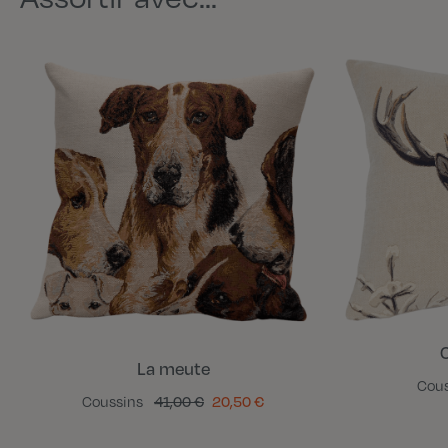
C
La meute
Cou
Coussins
41,00 €
20,50 €