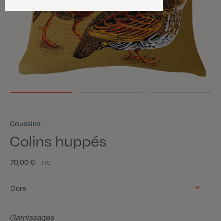
Coussins
Colins huppés
70,00 €
TTC
Couleur
Ocre
Garnissages