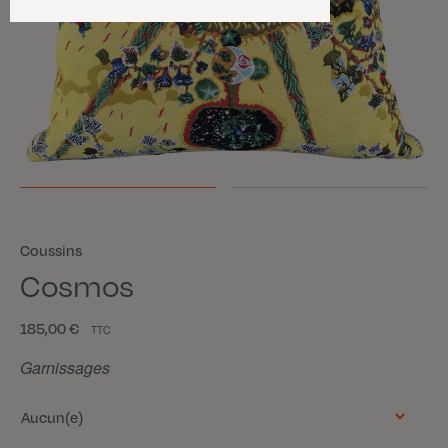
Coussins
Cosmos
185,00 €
TTC
Garnissages
Aucun(e)