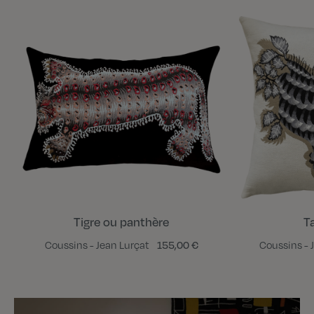
Tigre ou panthère
T
Coussins - Jean Lurçat
155,00 €
Coussins - 