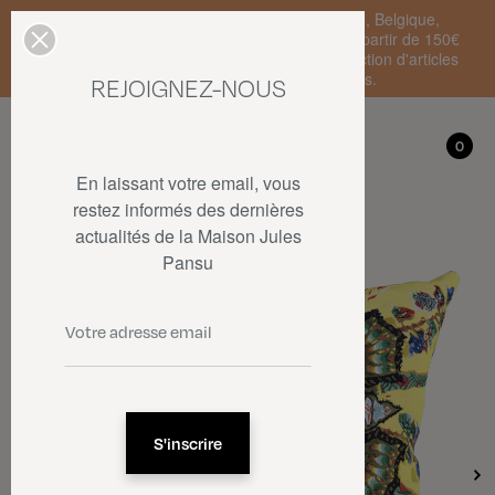
Livraison standard en France Métropolitaine, Belgique,
Luxembourg, Pays-Bas et Allemagne offerte à partir de 150€
d'achat • SOLDES : jusqu'à -50% sur une sélection d'articles
dans la limite des stocks disponibles.
REJOIGNEZ-NOUS
Mon compte
0
0
En laissant votre email, vous
restez informés des dernières
actualités de la Maison Jules
Pansu