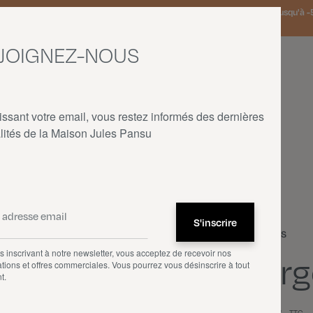
 Pays-Bas et Allemagne offerte à partir de 150€ d'achat • SOLDES : jusqu'à -5
JOIGNEZ-NOUS
issant votre email, vous restez informés des dernières
lités de la Maison Jules Pansu
ACCUEIL
—
NOS PRODUITS
—
COUSSINS
—
BERGÈRE
Coussins
 inscrivant à notre newsletter, vous acceptez de recevoir nos
Berg
tions et offres commerciales. Vous pourrez vous désinscrire à tout
t.
165,00 €