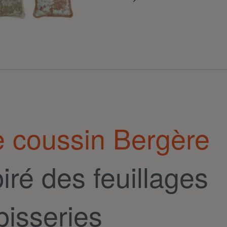
e coussin Bergère
piré des feuillages
pisseries