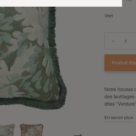
TTC
Couleur
Vert
Quantité
Produit di
Notre housse d
des feuillages
dites "Verdure"
En savoir plus