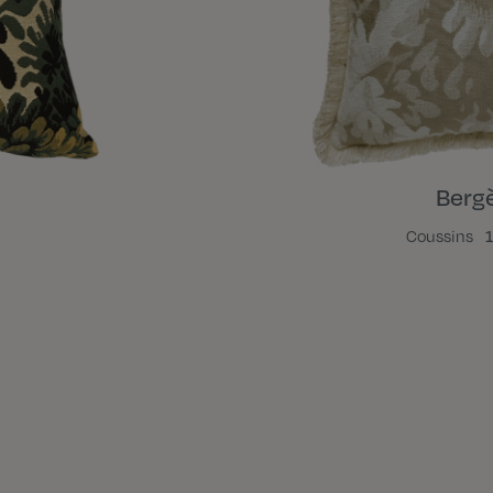
Berg
Coussins