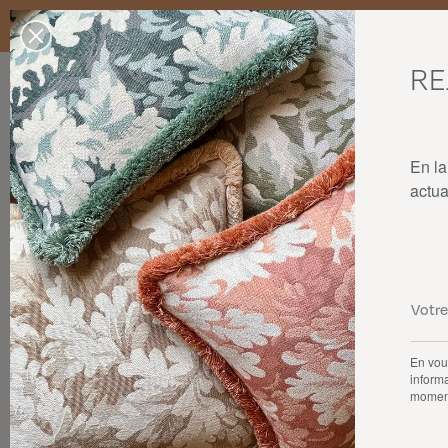
Livraison standard en France Métropolitaine, Belgique, Luxembourg,
dans la limite des stocks disponibles.
RE
Nos produits
Collaborations
La maison
En la
actua
En vous
informa
momen