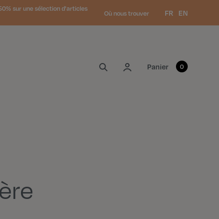
0% sur une sélection d'articles
Langue :
FR
EN
Où nous trouver
Mon compte
Panier
0
ère