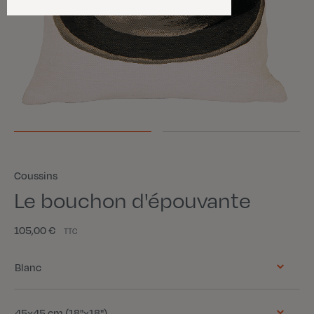
Coussins
Le bouchon d'épouvante
105,00 €
TTC
Couleur
Blanc
Taille
45x45 cm (18"x18")