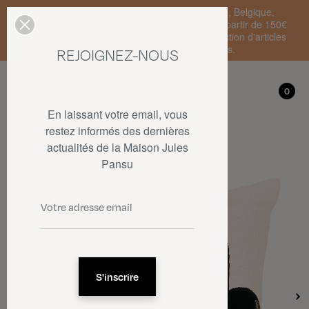
Livraison standard en France Métropolitaine, Belgique,
Luxembourg, Pays-Bas et Allemagne offerte à partir de 150€
d'achat • SOLDES : jusqu'à -50% sur une sélection d'articles
dans la limite des stocks disponibles.
REJOIGNEZ-NOUS
Mon compte
0
0
En laissant votre email, vous
restez informés des dernières
actualités de la Maison Jules
Pansu