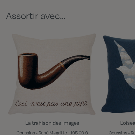
Assortir avec...
La trahison des images
L'oise
Coussins - René Magritte
105,00 €
Coussins - R