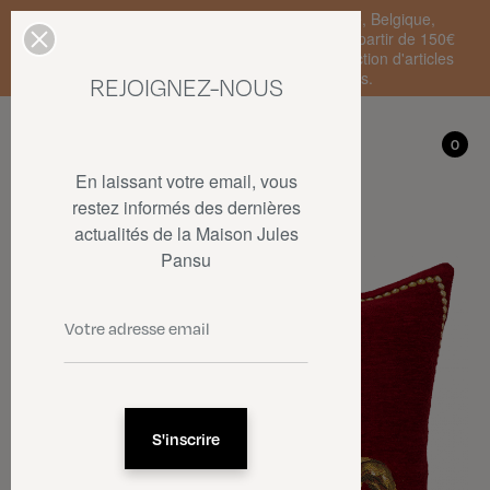
Livraison standard en France Métropolitaine, Belgique,
Luxembourg, Pays-Bas et Allemagne offerte à partir de 150€
d'achat • SOLDES : jusqu'à -50% sur une sélection d'articles
dans la limite des stocks disponibles.
REJOIGNEZ-NOUS
Mon compte
0
0
En laissant votre email, vous
restez informés des dernières
actualités de la Maison Jules
Pansu