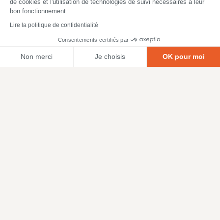
de cookies et l'utilisation de technologies de suivi nécessaires à leur
bon fonctionnement.
Lire la politique de confidentialité
Consentements certifiés par
Non merci
Je choisis
OK pour moi
Axeptio consent
Plateforme de Gestion du Consentement : Personnalisez vos O
Notre plateforme vous permet d'adapter et de gérer vos paramètr