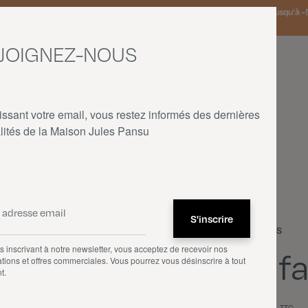
 Pays-Bas et Allemagne offerte à partir de 150€ d'achat • SOLDES : jusqu'à -5
JOIGNEZ-NOUS
issant votre email, vous restez informés des dernières
lités de la Maison Jules Pansu
ACCUEIL
—
NOS PRODUITS
—
COUSSINS
—
LA FAVORITE
Coussins
 inscrivant à notre newsletter, vous acceptez de recevoir nos
La f
tions et offres commerciales. Vous pourrez vous désinscrire à tout
t.
75,00 €