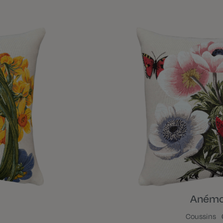
Anémo
Coussins