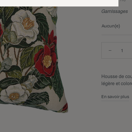
TTC
Garnissages
Aucun(e)
Quantité
Housse de cous
légère et color
En savoir plus