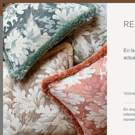
Livraison standard en France Métropolitaine, Belgique, Luxembourg,
dans la limite des stocks disponibles.
RE
Nos produits
Collaborations
La maison
En la
actua
En vous
informa
momen