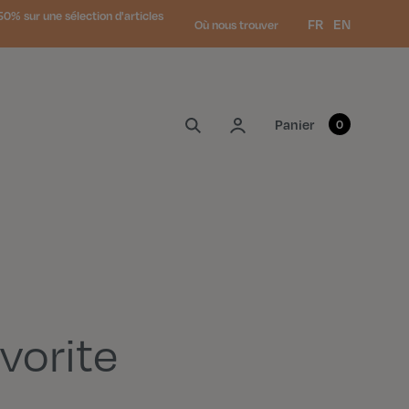
0% sur une sélection d'articles
Langue :
FR
EN
Où nous trouver
Mon compte
Panier
0
avorite