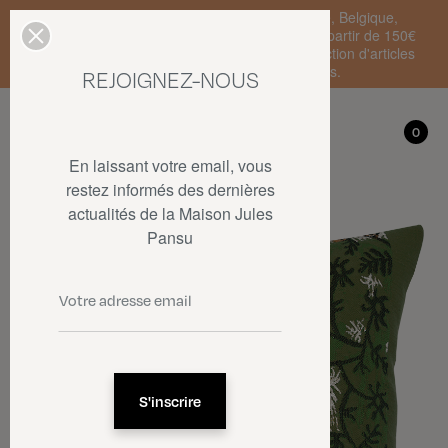
Livraison standard en France Métropolitaine, Belgique,
Luxembourg, Pays-Bas et Allemagne offerte à partir de 150€
d'achat • SOLDES : jusqu'à -50% sur une sélection d'articles
dans la limite des stocks disponibles.
REJOIGNEZ-NOUS
Mon compte
0
0
En laissant votre email, vous
restez informés des dernières
actualités de la Maison Jules
Pansu