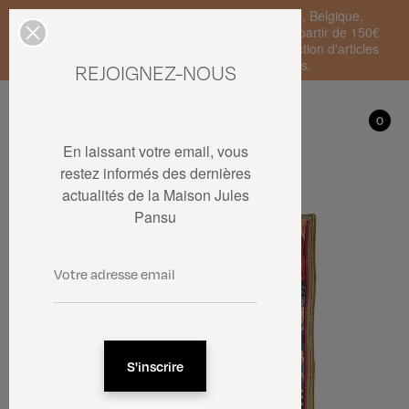
Livraison standard en France Métropolitaine, Belgique,
Luxembourg, Pays-Bas et Allemagne offerte à partir de 150€
d'achat • SOLDES : jusqu'à -50% sur une sélection d'articles
dans la limite des stocks disponibles.
REJOIGNEZ-NOUS
Mon compte
0
0
En laissant votre email, vous
restez informés des dernières
actualités de la Maison Jules
Pansu