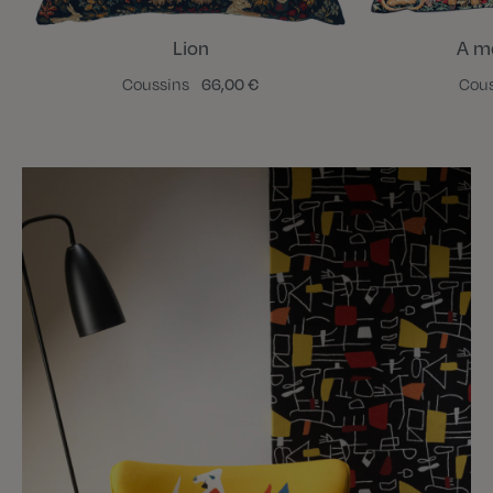
Lion
A mo
Coussins
66,00 €
Cou