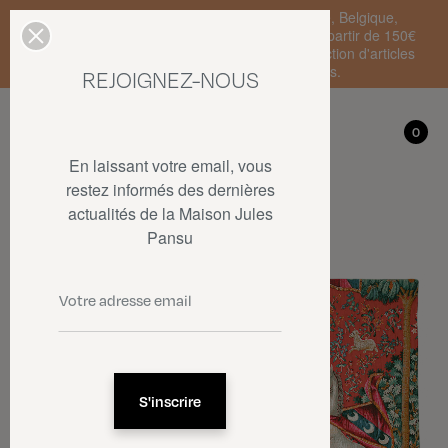
Livraison standard en France Métropolitaine, Belgique,
Luxembourg, Pays-Bas et Allemagne offerte à partir de 150€
d'achat • SOLDES : jusqu'à -50% sur une sélection d'articles
dans la limite des stocks disponibles.
REJOIGNEZ-NOUS
Mon compte
0
0
En laissant votre email, vous
restez informés des dernières
actualités de la Maison Jules
Pansu