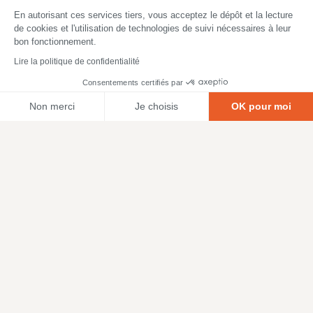
En autorisant ces services tiers, vous acceptez le dépôt et la lecture
de cookies et l'utilisation de technologies de suivi nécessaires à leur
bon fonctionnement.
Lire la politique de confidentialité
Consentements certifiés par
Non merci
Je choisis
OK pour moi
Axeptio consent
Plateforme de Gestion du Consentement : Personnalisez vos O
Notre plateforme vous permet d'adapter et de gérer vos paramètr