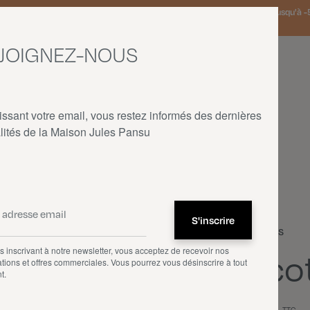
 Pays-Bas et Allemagne offerte à partir de 150€ d'achat • SOLDES : jusqu'à -5
JOIGNEZ-NOUS
issant votre email, vous restez informés des dernières
lités de la Maison Jules Pansu
ACCUEIL
—
NOS PRODUITS
—
COUSSINS
—
PICOTI
Coussins
 inscrivant à notre newsletter, vous acceptez de recevoir nos
Pico
tions et offres commerciales. Vous pourrez vous désinscrire à tout
t.
66,00 €