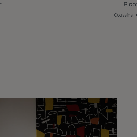
r
Pico
Coussins