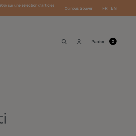
0% sur une sélection d'articles
Langue :
FR
EN
Où nous trouver
Mon compte
Panier
0
ti