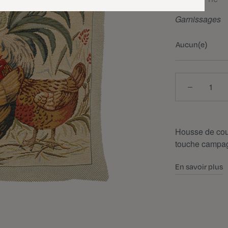
TTC
Garnissages
Aucun(e)
Quantité
Housse de cous
touche campa
En savoir plus