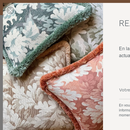
Livraison standard en France Métropolitaine, Belgique, Luxembourg,
dans la limite des stocks disponibles.
RE
Nos produits
Collaborations
La maison
En la
actua
En vous
informa
momen