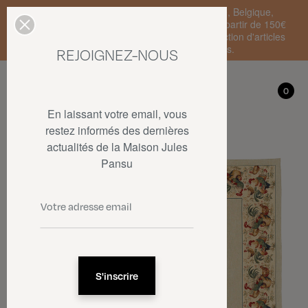
Livraison standard en France Métropolitaine, Belgique,
Luxembourg, Pays-Bas et Allemagne offerte à partir de 150€
d'achat • SOLDES : jusqu'à -50% sur une sélection d'articles
dans la limite des stocks disponibles.
REJOIGNEZ-NOUS
Mon compte
0
0
En laissant votre email, vous
restez informés des dernières
actualités de la Maison Jules
Pansu