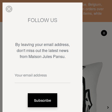
Enjoy free standard delivery to mainland France, Belgium,
Luxembourg, the Netherlands, and Germany on orders over
€150 • SALES: up to 50% off on a selection of items, while
stocks last.
FOLLOW US
My account
0
0
By leaving your email address,
don't miss out the latest news
from Maison Jules Pansu.