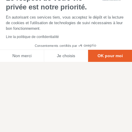
privée est notre priorité.
En autorisant ces services tiers, vous acceptez le dépôt et la lecture
de cookies et l'utilisation de technologies de suivi nécessaires à leur
bon fonctionnement.
Lire la politique de confidentialité
Consentements certifiés par
Non merci
Je choisis
OK pour moi
Axeptio consent
Plateforme de Gestion du Consentement : Personnalisez vos O
Notre plateforme vous permet d'adapter et de gérer vos paramètr