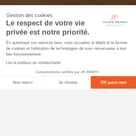
Gestion des cookies
Le respect de votre vie
privée est notre priorité.
En autorisant ces services tiers, vous acceptez le dépôt et la lecture
de cookies et l'utilisation de technologies de suivi nécessaires à leur
bon fonctionnement.
Lire la politique de confidentialité
Consentements certifiés par
Non merci
Je choisis
OK pour moi
Axeptio consent
Plateforme de Gestion du Consentement : Personnalisez vos O
Notre plateforme vous permet d'adapter et de gérer vos paramètr
Discover here how to hang your tapestry. There are
different ways to hang a tapestry on the wall depending
on the result you want. You will find all the elements